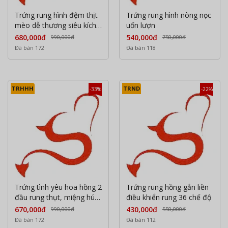
Trứng rung hình đệm thịt
Trứng rung hình nòng nọc
mèo dễ thương siêu kích
uốn lượn
thích điều khiển qua APP
680,000đ
540,000đ
990,000đ
750,000đ
Đã bán 172
Đã bán 118
TRHHH
TRND
-33%
-22%
Trứng tình yêu hoa hồng 2
Trứng rung hồng gắn liền
đầu rung thụt, miệng hút
điều khiển rung 36 chế độ
cực phê
670,000đ
430,000đ
990,000đ
550,000đ
Đã bán 172
Đã bán 112