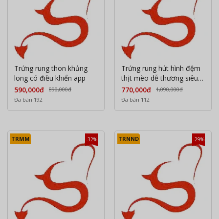
Trứng rung thon khủng
Trứng rung hút hình đệm
long có điều khiển app
thịt mèo dễ thương siêu
kích thích điều khiển qua
590,000đ
770,000đ
890,000đ
1,090,000đ
APP
Đã bán 192
Đã bán 112
TRMM
TRNND
-32%
-29%