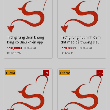
Trứng rung thon khủng
Trứng rung hút hình đệm
long có điều khiển app
thịt mèo dễ thương siêu
kích thích điều khiển qua
590,000đ
770,000đ
890,000đ
1,090,000đ
APP
Đã bán 192
Đã bán 112
TRMM
TRNND
-32%
-29%