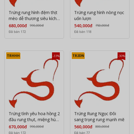
Trứng rung hình đệm thịt
Trứng rung hình nòng nọc
mèo dễ thương siêu kích
uốn lượn
thích điều khiển qua APP
680,000đ
540,000đ
990,000đ
750,000đ
Đã bán 172
Đã bán 118
TRHHH
TR2DN
-33%
-30%
Trứng tình yêu hoa hồng 2
Trứng Rung Ngọc Đôi
đầu rung thụt, miệng hút
sang trọng rung mạnh mẽ
cực phê
670,000đ
560,000đ
990,000đ
800,000đ
Đã bán 172
Đã bán 77