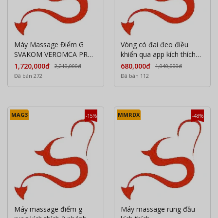
Máy Massage Điểm G
Vòng có đai đeo điều
SVAKOM VEROMCA PRO
khiển qua app kích thích
Kết Nối App Rung Thụt
âm hậu dương cùng lúc
1,720,000đ
680,000đ
2,210,000đ
1,040,000đ
Phát Nhiệt
cho nam và nữ
Đã bán 272
Đã bán 112
MAG3
MMRDX
-15%
-48%
Máy massage điểm g
Máy massage rung đầu