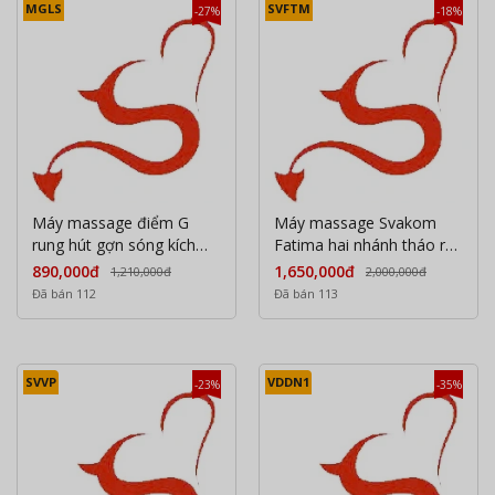
MGLS
SVFTM
-27%
-18%
Máy massage điểm G
Máy massage Svakom
rung hút gợn sóng kích
Fatima hai nhánh tháo rời
thích
rung thụt hút sưởi ấm
890,000đ
1,650,000đ
1,210,000đ
2,000,000đ
Đã bán 112
Đã bán 113
SVVP
VDDN1
-23%
-35%