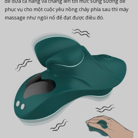
để đưa cả nàng và chàng lên tới mức sung sướng để
phục vụ cho một cuộc yêu nồng cháy phía sau thì máy
massage như ngòi nổ để đạt được điều đó.