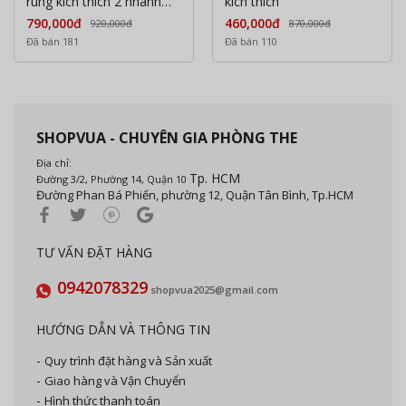
rung kích thích 2 nhánh
kích thích
rung siêu mạnh
790,000đ
460,000đ
920,000đ
870,000đ
Đã bán 181
Đã bán 110
SHOPVUA - CHUYÊN GIA PHÒNG THE
Địa chỉ:
Tp. HCM
Đường 3/2, Phường 14, Quận 10
Đường Phan Bá Phiến, phường 12, Quận Tân Bình, Tp.HCM
TƯ VẤN ĐẶT HÀNG
0942078329
shopvua2025@gmail.com
HƯỚNG DẪN VÀ THÔNG TIN
Quy trình đặt hàng và Sản xuất
Giao hàng và Vận Chuyển
Hình thức thanh toán