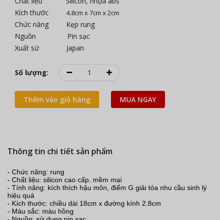
Chất liệu Silicon, nhựa abs
Kích thước
4.8cm x 7cm x 2cm
Chức năng Kẹp rung
Nguồn Pin sạc
Xuất sứ Japan
Số lượng:
Thêm vào giỏ hàng
MUA NGAY
Thông tin chi tiết sản phẩm
- Chức năng: rung
- Chất liệu: silicon cao cấp, mềm mại
- Tính năng: kích thích hậu môn, điểm G giải tỏa nhu cầu sinh lý
hiệu quả
- Kích thước: chiều dài 18cm x đường kính 2.8cm
- Màu sắc: màu hồng
- Nguồn: sử dụng pin sạc