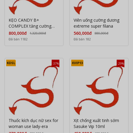
KẸO CANDY B+
Viên uống cường dương
COMPLEX tăng cường
extreme super filana
sinh lý nam giới
800,000đ
560,000đ
1,320,000đ
880,000đ
Đã bán 1182
Đã bán 182
KDSL
XVIP13
-37%
-29%
Thuốc kích dục nữ sex for
Xịt chống xuất tinh sớm
woman use lady-era
Sasuke Vip 10ml