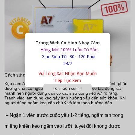
Trang Web Có Hình Nhạy Cảm
Hàng Mới 100% Luỗn Có Sẵn
Giao Siêu Tốc 30 - 120 Phút
24/7
Vui Lòng Xác Nhận Bạn Muốn
Cách sử dụng Kẹo A7 Alpha Seven
Tiếp Tục Xem
Kẹo sâm A7 chính hãng là thực phẩm chức năng với thành phần
Tôi muốn xem !!!
dưỡng chất có nguồn gốc từ thiên nhiên. Kẹo có tác dụng rất
mạnh nên người dùng cần có cách sử dụng kẹo A7 rõ ràng.
Tránh việc lạm dụng kẹo gây ảnh hưởng xấu đến sức khỏe. Khi
người dùng ngậm kẹo cần chú ý và làm theo hướng dẫn
– Ngận 1 viên trước cuộc yêu 1-2 tiếng, ngậm tan trong
miệng khiến kẹo ngấm vào lưỡi, tuyệt đối không được