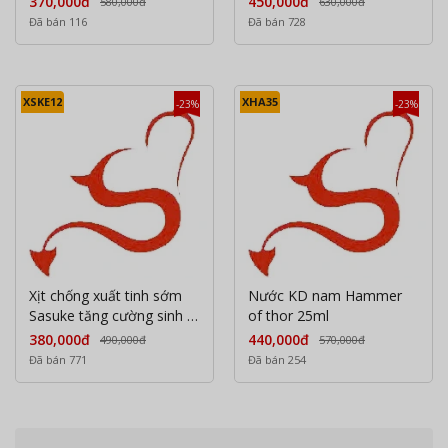
370,000đ
450,000đ
580,000đ
630,000đ
Đã bán 116
Đã bán 728
XSKE12
XHA35
-23%
-23%
Xịt chống xuất tinh sớm
Nước KD nam Hammer
Sasuke tăng cường sinh lý
of thor 25ml
10ml
380,000đ
440,000đ
490,000đ
570,000đ
Đã bán 771
Đã bán 254