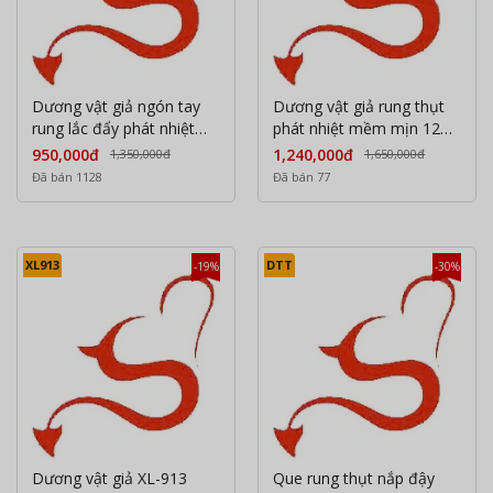
Dương vật giả ngón tay
Dương vật giả rung thụt
rung lắc đẩy phát nhiệt
phát nhiệt mềm mịn 12
cực sướng
chế độ
950,000đ
1,240,000đ
1,350,000đ
1,650,000đ
Đã bán 1128
Đã bán 77
XL913
DTT
-19%
-30%
Dương vật giả XL-913
Que rung thụt nắp đậy