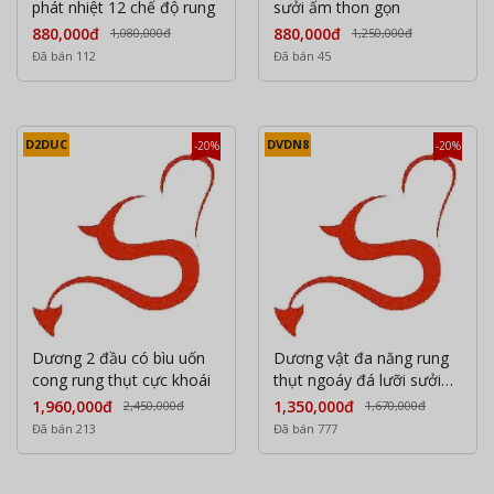
phát nhiệt 12 chế độ rung
sưởi ấm thon gọn
880,000đ
880,000đ
1,080,000đ
1,250,000đ
Đã bán 112
Đã bán 45
D2DUC
DVDN8
-20%
-20%
Dương 2 đầu có bìu uốn
Dương vật đa năng rung
cong rung thụt cực khoái
thụt ngoáy đá lưỡi sưởi
ấm đầu bi
1,960,000đ
1,350,000đ
2,450,000đ
1,670,000đ
Đã bán 213
Đã bán 777