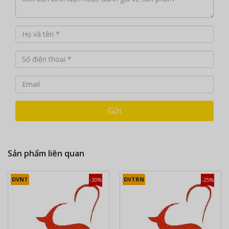
Gửi
Sản phẩm liên quan
DVNT
DVTRN
-30%
-25%