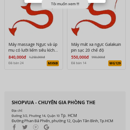
Tôi muốn xem !!!
Máy massage Ngực và úp
Máy mát xa ngực Galakuin
mu có lưỡi liếm siêu kích
pin sạc 20 chế độ
thích
840,000đ
550,000đ
1,250,000đ
990,000đ
Đã bán 24
Đã bán 14
MXNB
MG129
SHOPVUA - CHUYÊN GIA PHÒNG THE
Địa chỉ:
Tp. HCM
Đường 3/2, Phường 14, Quận 10
Đường Phan Bá Phiến, phường 12, Quận Tân Bình, Tp.HCM