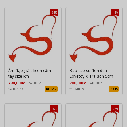
-34%
-41%
Âm đạo giả silicon cầm
Bao cao su đôn dên
tay size lớn
Lovetoy X-Tra đôn 5cm
490,000đ
260,000đ
740,000đ
440,000đ
Đã bán 25
Đã bán 19
ADG12
BY35
-26%
-27%