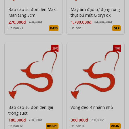
Bao cao su đôn dên Max
Máy âm đạo tự động rung
Man tăng 3cm
thụt bú mút GloryFox
270,000đ
1,780,000đ
450,000đ
24,800,000đ
Đã bán 21
Đã bán 18
B430
GLF
-29%
-49%
Bao cao su đôn dên gai
Vòng đeo 4 nhánh nhỏ
trong suốt
180,000đ
360,000đ
250,000đ
700,000đ
Đã bán 68
Đã bán 40
BDG25
VD4N