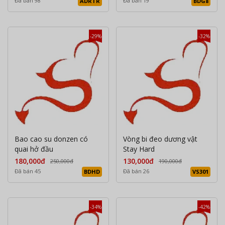
Đã bán 98
Đã bán 19
ADRTR
BDG8
-29%
-32%
Bao cao su donzen có
Vòng bi đeo dương vật
quai hở đầu
Stay Hard
180,000đ
130,000đ
250,000đ
190,000đ
Đã bán 45
Đã bán 26
BDHD
VS301
-34%
-42%