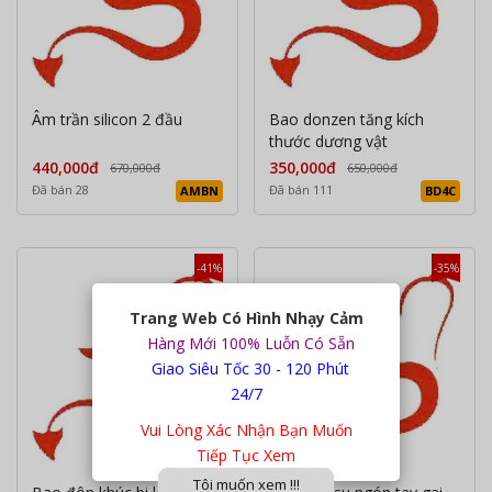
Âm trần silicon 2 đầu
Bao donzen tăng kích
thước dương vật
440,000đ
350,000đ
670,000đ
650,000đ
Đã bán 28
Đã bán 111
AMBN
BD4C
-41%
-35%
Trang Web Có Hình Nhạy Cảm
Hàng Mới 100% Luỗn Có Sẵn
Giao Siêu Tốc 30 - 120 Phút
24/7
Vui Lòng Xác Nhận Bạn Muốn
Tiếp Tục Xem
Tôi muốn xem !!!