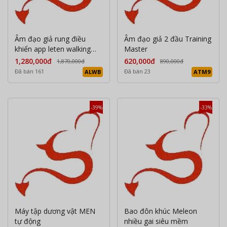
Âm đạo giả rung điều
Âm đạo giả 2 đầu Training
khiển app leten walking
Master
bird
1,280,000đ
620,000đ
1,870,000đ
890,000đ
Đã bán 161
Đã bán 23
ALWB
ATM9
-39%
-33%
Máy tập dương vật MEN
Bao đôn khúc Meleon
tự động
nhiều gai siêu mềm