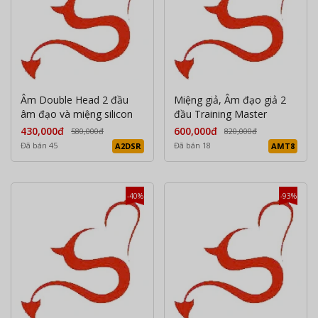
Âm Double Head 2 đầu
Miệng giả, Âm đạo giả 2
âm đạo và miệng silicon
đầu Training Master
430,000đ
600,000đ
580,000đ
820,000đ
Đã bán 45
Đã bán 18
A2DSR
AMT8
-40%
-93%