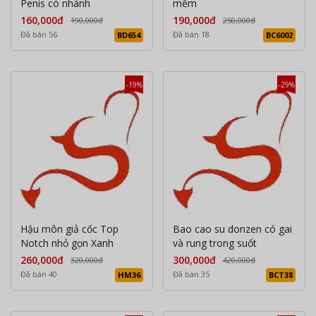
Penis có nhánh
mềm
160,000đ
190,000đ
190,000đ
250,000đ
Đã bán 56
Đã bán 18
BD654
BC6002
-19%
-29%
Hậu môn giả cốc Top
Bao cao su donzen có gai
Notch nhỏ gọn Xanh
và rung trong suốt
260,000đ
300,000đ
320,000đ
420,000đ
Đã bán 40
Đã bán 35
HM36
BCT38