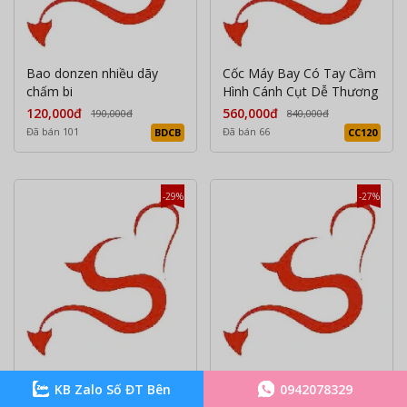
Bao donzen nhiều dãy
Cốc Máy Bay Có Tay Cầm
chấm bi
Hình Cánh Cụt Dễ Thương
120,000đ
560,000đ
190,000đ
840,000đ
Đã bán 101
Đã bán 66
BDCB
CC120
-29%
-27%
Âm đạo giả mông căng
Âm đèn pin Pink Pussy có
KB Zalo Số ĐT Bên
0942078329
phồng quyến rũ
rung