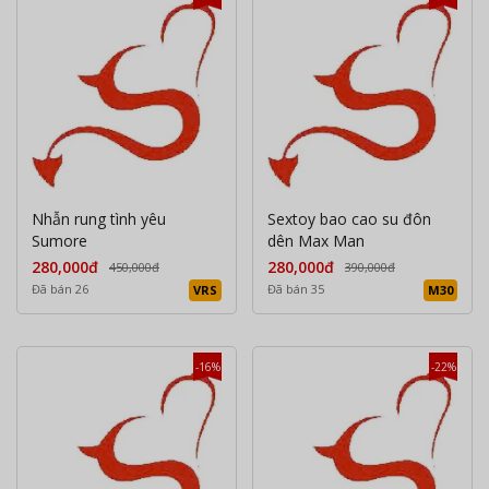
Nhẫn rung tình yêu
Sextoy bao cao su đôn
Sumore
dên Max Man
280,000đ
280,000đ
450,000đ
390,000đ
Đã bán 26
Đã bán 35
VRS
M30
-16%
-22%