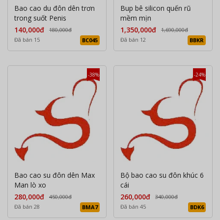
Bao cao du đôn dên trơn
Bup bê silicon quến rũ
trong suốt Penis
mềm mịn
140,000đ
1,350,000đ
180,000đ
1,690,000đ
Đã bán 15
Đã bán 12
BC045
BBKR
-38%
-24%
Bao cao su đôn dên Max
Bộ bao cao su đôn khúc 6
Man lò xo
cái
280,000đ
260,000đ
450,000đ
340,000đ
Đã bán 28
Đã bán 45
BMA7
BDK6