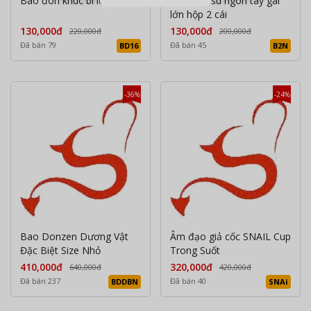
Bao đôn khúc bi lớn
Bao cao su ngón tay gai
lớn hộp 2 cái
130,000đ
130,000đ
220,000đ
200,000đ
Đã bán 79
Đã bán 45
BD16
B2N
-36%
-24%
Bao Donzen Dương Vật
Âm đạo giả cốc SNAIL Cup
Đặc Biệt Size Nhỏ
Trong Suốt
410,000đ
320,000đ
640,000đ
420,000đ
Đã bán 237
Đã bán 40
BDDBN
SNAi