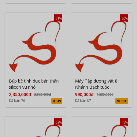
-31%
-26%
Búp bê tình dục bán thân
Máy Tập dương vật 8
silicon vú nhỏ
Nhánh Bạch tuộc
2,350,000đ
990,000đ
3,360,000đ
1,330,000đ
Đã bán 76
Đã bán 87
BT49
MTBT
-32%
-43%