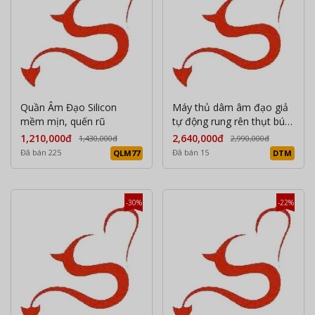
Quần Âm Đạo Silicon
Máy thủ dâm âm đạo giả
mềm mịn, quến rũ
tự động rung rên thụt bú
mút Dreep Throat
1,210,000đ
2,640,000đ
1,430,000đ
2,990,000đ
Masturbation Cup cao cấp
Đã bán 225
Đã bán 15
QLM77
DTM
-30%
-22%