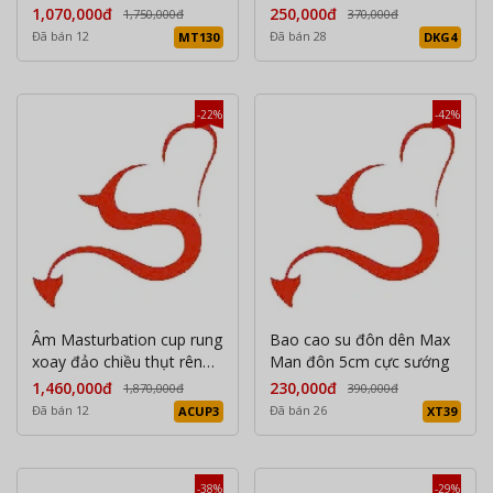
1,070,000đ
250,000đ
1,750,000đ
370,000đ
Đã bán 12
Đã bán 28
MT130
DKG4
-22%
-42%
Âm Masturbation cup rung
Bao cao su đôn dên Max
xoay đảo chiều thụt rên
Man đôn 5cm cực sướng
phát nhiệt cao cấp
1,460,000đ
230,000đ
1,870,000đ
390,000đ
Đã bán 12
Đã bán 26
ACUP3
XT39
-38%
-29%