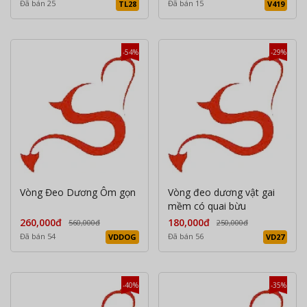
Đã bán 25
Đã bán 15
TL28
V419
-54%
-29%
Vòng Đeo Dương Ôm gọn
Vòng đeo dương vật gai
mềm có quai bừu
260,000đ
180,000đ
560,000đ
250,000đ
Đã bán 54
Đã bán 56
VDDOG
VD27
-40%
-35%