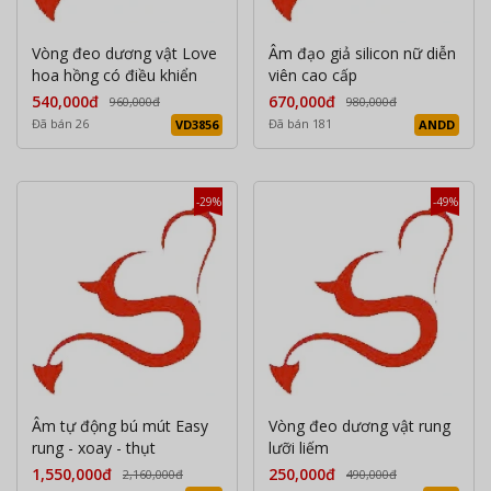
Vòng đeo dương vật Love
Âm đạo giả silicon nữ diễn
hoa hồng có điều khiển
viên cao cấp
540,000đ
670,000đ
960,000đ
980,000đ
Đã bán 26
Đã bán 181
VD3856
ANDD
-29%
-49%
Âm tự động bú mút Easy
Vòng đeo dương vật rung
rung - xoay - thụt
lưỡi liếm
1,550,000đ
250,000đ
2,160,000đ
490,000đ