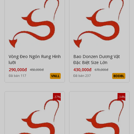
Vòng Đeo Ngón Rung Hình
Bao Donzen Dương Vật
lưỡi
Đặc Biệt Size Lớn
290,000đ
430,000đ
450,000đ
670,000đ
Đã bán 117
Đã bán 237
VNLL
BDDBL
-37%
-34%