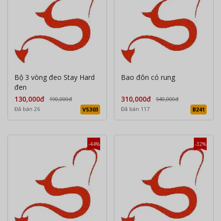
Bộ 3 vòng đeo Stay Hard
Bao đôn có rung
đen
130,000đ
310,000đ
190,000đ
540,000đ
Đã bán 26
Đã bán 117
VS303
B241
-44%
-32%