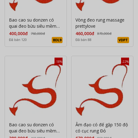
Bao cao su donzen có
Vòng đeo rung massage
quai đeo bừu siêu mềm
prettylove
mại lớn
400,000đ
460,000đ
760,000đ
870,000đ
Đã bán 120
Đã bán 88
BDL9
VDPT
-18%
-22%
Bao cao su donzen có
Âm đạo có đế gập 150 độ
quai đeo bừu siêu mềm
có cục rung Đỏ
mại nhỏ