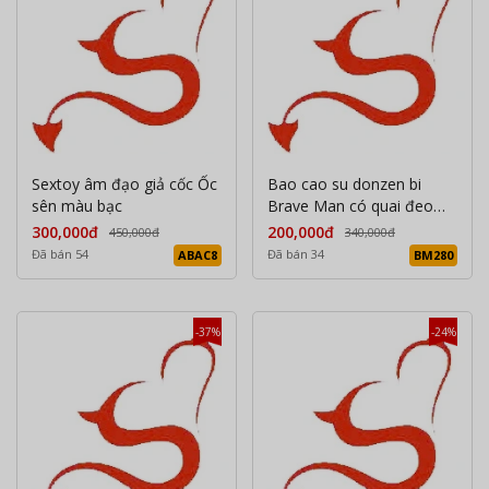
Sextoy âm đạo giả cốc Ốc
Bao cao su donzen bi
sên màu bạc
Brave Man có quai đeo
màu nâu và màu da
300,000đ
200,000đ
450,000đ
340,000đ
Đã bán 54
Đã bán 34
ABAC8
BM280
-37%
-24%