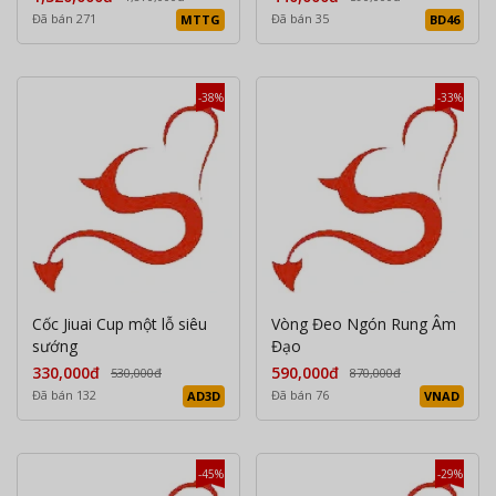
Đã bán 271
Đã bán 35
MTTG
BD46
-38%
-33%
Cốc Jiuai Cup một lỗ siêu
Vòng Đeo Ngón Rung Âm
sướng
Đạo
330,000đ
590,000đ
530,000đ
870,000đ
Đã bán 132
Đã bán 76
AD3D
VNAD
-45%
-29%