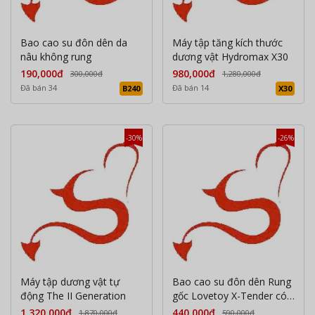
Bao cao su đôn dên da
Máy tập tăng kích thước
nâu không rung
dương vật Hydromax X30
190,000đ
980,000đ
300,000đ
1,280,000đ
Đã bán 34
Đã bán 14
B240
X30
-30%
-26%
Máy tập dương vật tự
Bao cao su đôn dên Rung
động The II Generation
gốc Lovetoy X-Tender có
quai đeo
1,320,000đ
440,000đ
1,870,000đ
590,000đ