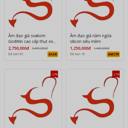
Âm đạo giả svakom
Âm đạo giả nằm ngửa
GodWin cao cấp thụt xoay
silicon siêu mềm
đảo chiều
2,750,000đ
1,250,000đ
3,400,000đ
1,460,000đ
Đã bán 83
Đã bán 18
ASSK
AM270
-23%
-21%