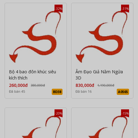
-32%
-31%
Bộ 4 bao đôn khúc siêu
Âm Đạo Giả Nằm Ngửa
kích thích
3D
260,000đ
830,000đ
380,000đ
1,190,000đ
Đã bán 45
Đã bán 16
BD38
A0565
-20%
-15%