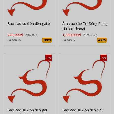
Bao cao su đôn dên gai bi
Âm cao cấp Tự Động Rung
Hút cực khoái
220,000đ
1,880,000đ
260,000đ
2,390,000đ
Đã bán 35
Đã bán 22
BDD9
AN65
-16%
-24%
Bao cao su đôn dên gai
Bao cao su đôn dên siêu