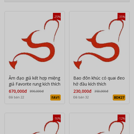
-25%
-35%
Âm đạo giả kết hợp miệng
Bao đôn khúc có quai đeo
giả Favorite rung kích thích
hở đầu kích thích
670,000đ
230,000đ
890,000đ
350,000đ
Đã bán 22
Đã bán 32
FAV1
BDK27
-16%
-12%