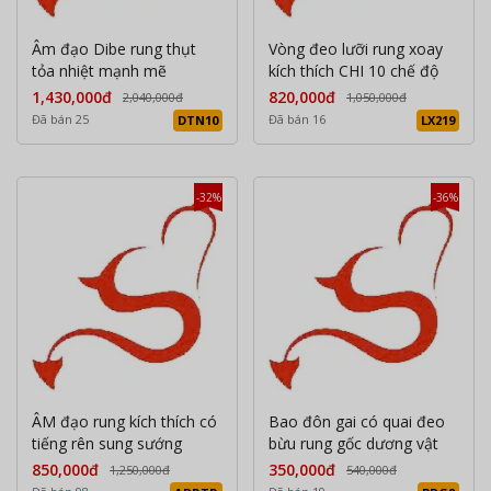
Âm đạo Dibe rung thụt
Vòng đeo lưỡi rung xoay
tỏa nhiệt mạnh mẽ
kích thích CHI 10 chế độ
1,430,000đ
820,000đ
2,040,000đ
1,050,000đ
Đã bán 25
Đã bán 16
DTN10
LX219
-32%
-36%
ÂM đạo rung kích thích có
Bao đôn gai có quai đeo
tiếng rên sung sướng
bừu rung gốc dương vật
850,000đ
350,000đ
1,250,000đ
540,000đ