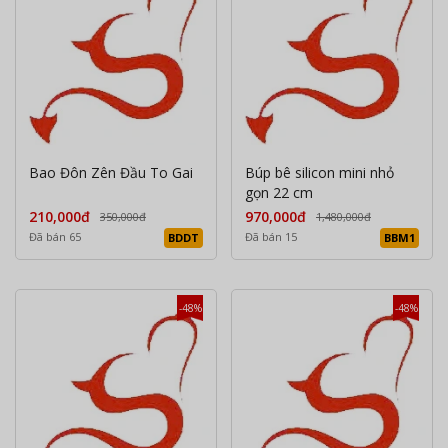
Bao Đôn Zên Đầu To Gai
Búp bê silicon mini nhỏ
gọn 22 cm
210,000đ
970,000đ
350,000đ
1,480,000đ
Đã bán 65
Đã bán 15
BDDT
BBM1
-48%
-48%