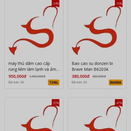
-34%
-10%
máy thủ dâm cao cấp
Bao cao su donzen bi
rung liếm làm lạnh và ấm
Brave Man B6203A
Điều Khiển qua app
950,000đ
380,000đ
1,430,000đ
420,000đ
Đã bán 56
Đã bán 26
TDNL
B6203A
-35%
-47%