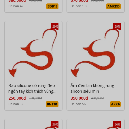
380,000đ
670,000đ
460,000đ
850,000đ
Đã bán 42
Đã bán 102
BDB15
AMCDD
-29%
-29%
Bao silicone có rung đeo
Âm đèn bin không rung
ngón tay kích thích vùng
silicon siêu mịn
kín
250,000đ
350,000đ
350,000đ
490,000đ
Đã bán 32
Đã bán 56
BNT01
AKR6
-36%
-36%