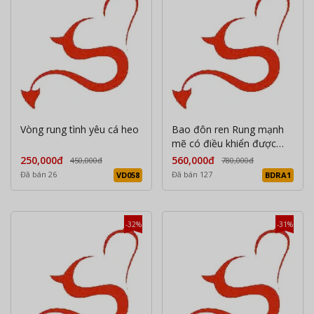
Vòng rung tình yêu cá heo
Bao đôn ren Rung mạnh
mẽ có điều khiển được
qua aap
250,000đ
560,000đ
450,000đ
780,000đ
Đã bán 26
Đã bán 127
VD058
BDRA1
-32%
-31%