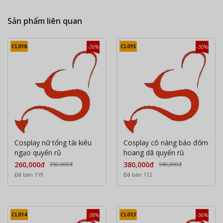
Sản phẩm liên quan
CL016
CL015
-26%
-30%
Cosplay nữ tổng tài kiêu
Cosplay cô nàng báo đốm
ngạo quyến rũ
hoang dã quyến rũ
260,000đ
380,000đ
350,000đ
540,000đ
Đã bán 119
Đã bán 112
CL014
CL013
-38%
-36%