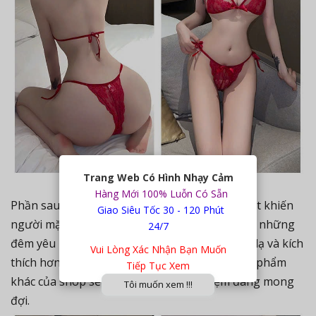
Trang Web Có Hình Nhạy Cảm
Phía sau của sản phẩm
Hàng Mới 100% Luỗn Có Sẵn
Phần sau và trước tạo nên được vẻ thanh thoát khiến
Giao Siêu Tốc 30 - 120 Phút
người mặc cảm giác như không mặc sẽ đem lại những
24/7
đêm yêu nồng cháy và có những cảm giác mới lạ và kích
Vui Lòng Xác Nhận Bạn Muốn
thích hơn bình thường kết hợp với những sản phẩm
Tiếp Tục Xem
khác của shop sẽ đem lại một trải nghiệm đáng mong
Tôi muốn xem !!!
đợi.