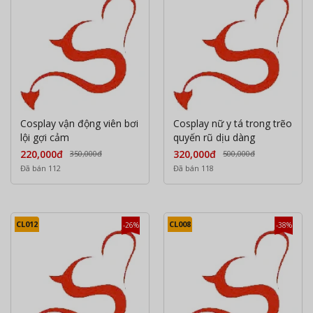
Cosplay vận động viên bơi
Cosplay nữ y tá trong trẽo
lội gợi cảm
quyến rũ dịu dàng
220,000đ
320,000đ
350,000đ
500,000đ
Đã bán 112
Đã bán 118
CL012
CL008
-26%
-38%