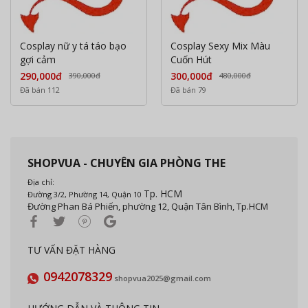
Cosplay nữ y tá táo bạo
Cosplay Sexy Mix Màu
gợi cảm
Cuốn Hút
290,000đ
300,000đ
390,000đ
480,000đ
Đã bán 112
Đã bán 79
SHOPVUA - CHUYÊN GIA PHÒNG THE
Địa chỉ:
Tp. HCM
Đường 3/2, Phường 14, Quận 10
Đường Phan Bá Phiến, phường 12, Quận Tân Bình, Tp.HCM
TƯ VẤN ĐẶT HÀNG
0942078329
shopvua2025@gmail.com