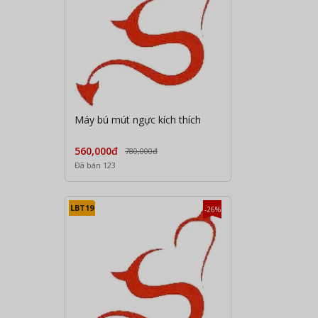
Máy bú mút ngực kích thích
560,000đ
780,000đ
Đã bán 123
LBT19
-26%