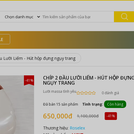
LE
̀u Lưỡi Liếm - Hút hộp đựng ngụy trang
CHÍP 2 ĐẦU LƯỠI LIẾM - HÚT HỘP ĐỰN
-41%
NGỤY TRANG
Lưỡi massa tình yêu
0 đánh giá
Đã bán 15 sản phẩm
Tình trạng:
Còn hàng
650,000đ
1,100,000đ
-41%
Thương hiệu:
Roselex