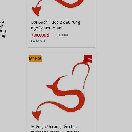
ầu
Lỡi Bạch Tuộc 2 đầu rung
op
ngoáy siêu mạnh
ẳng
790,000đ
1,060,000đ
àng
Đã bán 38
MRH26
-24%
Miệng lưỡi rung liếm hút