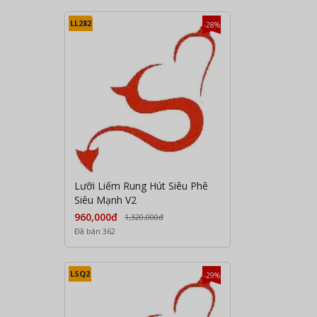
LL282
-28%
Lưỡi Liếm Rung Hút Siêu Phê
Siêu Mạnh V2
960,000đ
1,320,000đ
Đã bán 362
LSQ2
-29%