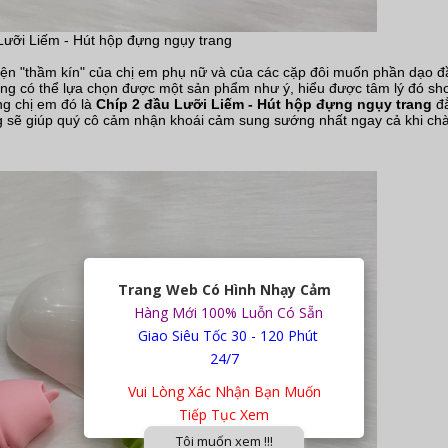
Lưỡi Liếm - Hút hộp đựng ngụy trang
n "thầm kín" của chị em phụ nữ và của các cặp đôi muốn phần dạo đ
ũng có thể lựa chọn được một sản phẩm như ý, hiểu được tâm lý đó sh
ng chị em đó là
Chíp 2 đầu Lưỡi Liếm - Hút hộp đựng ngụy trang
đ
ng sẽ giúp quý cô cảm nhận khoái cảm sung sướng nhất ngay cả khi ch
Trang Web Có Hình Nhạy Cảm
Hàng Mới 100% Luỗn Có Sẵn
Giao Siêu Tốc 30 - 120 Phút
24/7
Vui Lòng Xác Nhận Bạn Muốn
Tiếp Tục Xem
Tôi muốn xem !!!