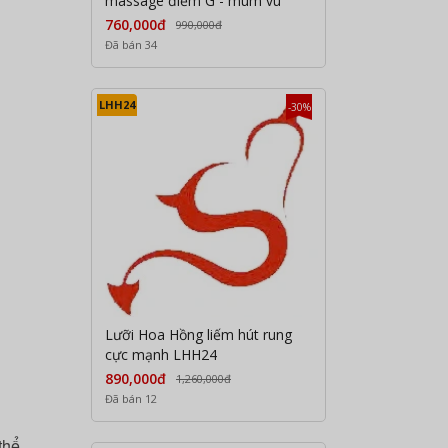
massage điểm G - múm vú
760,000đ
990,000đ
Đã bán 34
LHH24
-30%
Lưỡi Hoa Hồng liếm hút rung
cực mạnh LHH24
890,000đ
1,260,000đ
Đã bán 12
thể