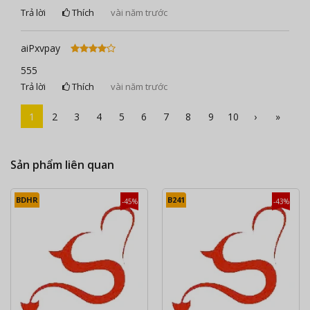
Trả lời
Thích
vài năm trước
aiPxvpay
555
Trả lời
Thích
vài năm trước
1
2
3
4
5
6
7
8
9
10
›
»
Sản phẩm liên quan
BDHR
B241
-45%
-43%