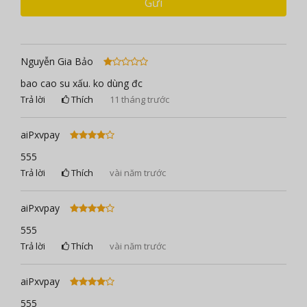
Gửi
Nguyễn Gia Bảo
bao cao su xấu. ko dùng đc
Trả lời
Thích
11 tháng trước
aiPxvpay
555
Trả lời
Thích
vài năm trước
aiPxvpay
555
Trả lời
Thích
vài năm trước
aiPxvpay
555