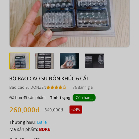
BỘ BAO CAO SU ĐÔN KHÚC 6 CÁI
Bao Cao Su DONZEN
76 đánh giá
Đã bán 45 sản phẩm
Tình trạng:
Còn hàng
260,000đ
340,000đ
-24%
Thương hiệu:
Baile
Mã sản phẩm:
BDK6