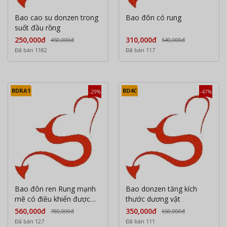
Bao cao su donzen trong
Bao đôn có rung
suốt đầu rồng
250,000đ
310,000đ
450,000đ
540,000đ
Đã bán 1182
Đã bán 117
BDRA1
BD4C
-29%
-47%
Bao đôn ren Rung mạnh
Bao donzen tăng kích
mẽ có điều khiển được
thước dương vật
qua aap
560,000đ
350,000đ
780,000đ
650,000đ
Đã bán 127
Đã bán 111