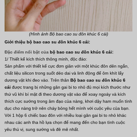
(Hình ảnh
Bộ bao cao su đôn khúc 6 cái)
Giới thiệu bộ bao cao su đôn khúc 6 cái:
:
Đặc điểm nổi bật của
bộ bao cao su đôn khúc 6 cái
1/ Thiết kế kích thích thông minh, độc đáo:
Sản phẩm với thiết kế cực đơn giản với một khúc đôn dên ngắn,
chất liệu silicon trong suốt dẻo dai và linh động để ôm khít lấy
dương vật khi đeo vào. Trên thân
Bộ bao cao su đôn khúc 6
cái
được trang bị những gân gai bi to nhỏ đủ mọi kích thước như
thứ vũ khí bí mật đi theo dương vật vào để xoay ngoáy và kích
thích cực sướng trong âm đạo của nàng, khơi dậy ham muốn tính
dục cho nàng trở nên cháy bỏng hết mình với cuộc yêu của bạn.
Với 1 hộp 6 chiếc bao đôn với nhiều loại gân gai bi to nhỏ khác
nhau các anh tha hồ lựa chọn để mang đến cho bạn tình cuộc
yêu thú vị, sung sướng và đê mê nhất.