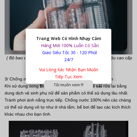
Trang Web Có Hình Nhạy Cảm
Hàng Mới 100% Luỗn Có Sẵn
Giao Siêu Tốc 30 - 120 Phút
( Bộ bao cao su đôn khúc 6 cái được cấu tạo từ chất liệu cao cấp
24/7
)
Vui Lòng Xác Nhận Bạn Muốn
Tiếp Tục Xem
3/ Chống nước 100% nên việc vệ sinh vô cùng đơn giản :
Tôi muốn xem !!!
Khi sử dụng xong
Bộ bao cao su đôn khúc 6 cái
rửa lại bằng
dung dịch vệ sinh phụ nữ để sản phẩm có thể sử dụng lâu nhất.
Tránh phơi ánh nắng trực tiếp. Chống nước 100% nên các chàng
có thể sử dụng vô tư như ở nhà tắm, bể bơi để tạo các kích thích
khác nhau cho bạn tình.