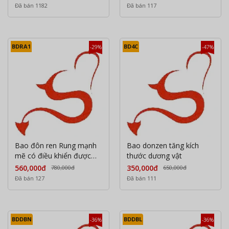
Đã bán 1182
Đã bán 117
BDRA1
BD4C
-29%
-47%
Bao đôn ren Rung mạnh
Bao donzen tăng kích
mẽ có điều khiển được
thước dương vật
qua aap
560,000đ
350,000đ
780,000đ
650,000đ
Đã bán 127
Đã bán 111
BDDBN
BDDBL
-36%
-36%