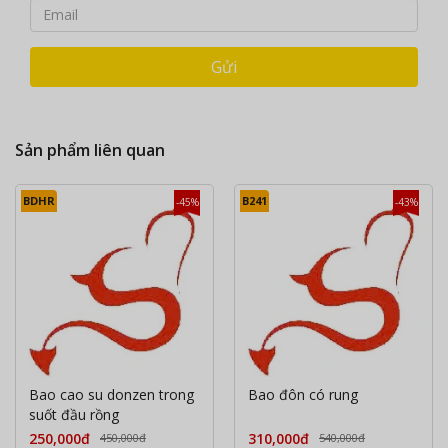
Gửi
Sản phẩm liên quan
BDHR
B241
-45%
-43%
Bao cao su donzen trong
Bao đôn có rung
suốt đầu rồng
250,000đ
310,000đ
450,000đ
540,000đ