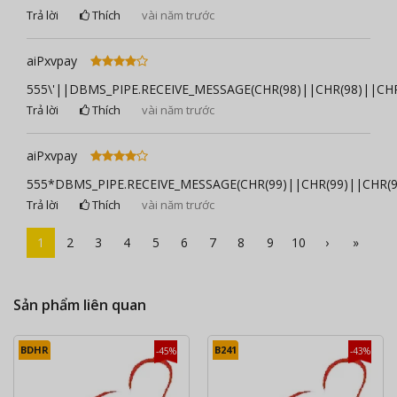
Trả lời
Thích
vài năm trước
aiPxvpay
555\'||DBMS_PIPE.RECEIVE_MESSAGE(CHR(98)||CHR(98)||CHR(
Trả lời
Thích
vài năm trước
aiPxvpay
555*DBMS_PIPE.RECEIVE_MESSAGE(CHR(99)||CHR(99)||CHR(9
Trả lời
Thích
vài năm trước
1
2
3
4
5
6
7
8
9
10
›
»
Sản phẩm liên quan
BDHR
B241
-45%
-43%