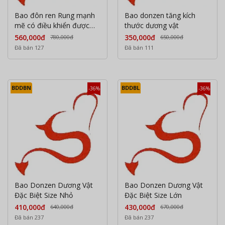
Bao đôn ren Rung mạnh
Bao donzen tăng kích
mẽ có điều khiển được
thước dương vật
qua aap
560,000đ
350,000đ
780,000đ
650,000đ
Đã bán 127
Đã bán 111
BDDBN
BDDBL
-36%
-36%
Bao Donzen Dương Vật
Bao Donzen Dương Vật
Đặc Biệt Size Nhỏ
Đặc Biệt Size Lớn
410,000đ
430,000đ
640,000đ
670,000đ
Đã bán 237
Đã bán 237