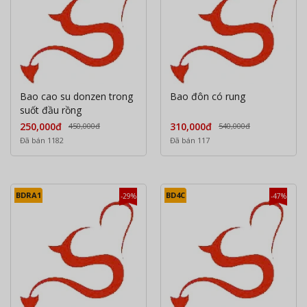
Bao cao su donzen trong
Bao đôn có rung
suốt đầu rồng
250,000đ
310,000đ
450,000đ
540,000đ
Đã bán 1182
Đã bán 117
BDRA1
BD4C
-29%
-47%