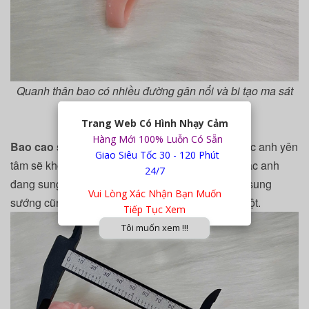
Quanh thân bao có nhiều đường gân nổi và bi tạo ma sát
kích thích âm đạo cực phê
Trang Web Có Hình Nhạy Cảm
Hàng Mới 100% Luỗn Có Sẵn
Bao cao su donzen
có quai đeo vào bừu nên các anh yên
Giao Siêu Tốc 30 - 120 Phút
tâm sẽ không bị tuột trong quá trình yêu cho dù các anh
24/7
đang sung mãn hay đang lên tới cao trào của sự sung
Vui Lòng Xác Nhận Bạn Muốn
sướng cũng không cần phải nhẹ nhàng sợ bao tuột.
Tiếp Tục Xem
Tôi muốn xem !!!