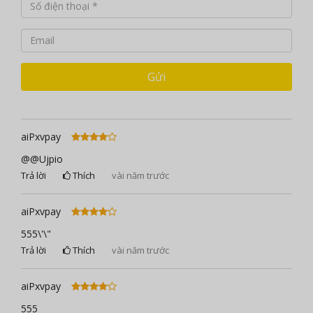
Gửi
aiPxvpay
@@Ujpio
Trả lời
Thích
vài năm trước
aiPxvpay
555\'\"
Trả lời
Thích
vài năm trước
aiPxvpay
555