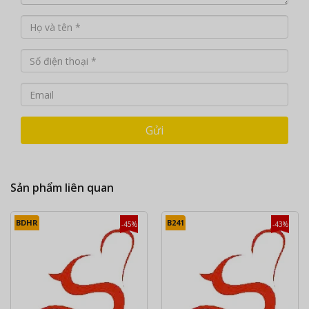
Gửi
Sản phẩm liên quan
BDHR
B241
-45%
-43%