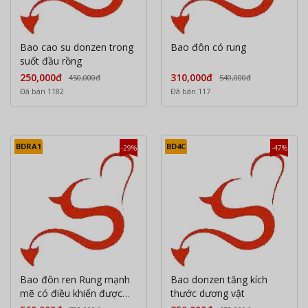
Bao cao su donzen trong
Bao đôn có rung
suốt đầu rồng
250,000đ
310,000đ
450,000đ
540,000đ
Đã bán 1182
Đã bán 117
BDRA1
BD4C
-29%
-47%
Bao đôn ren Rung mạnh
Bao donzen tăng kích
mẽ có điều khiển được
thước dương vật
qua aap