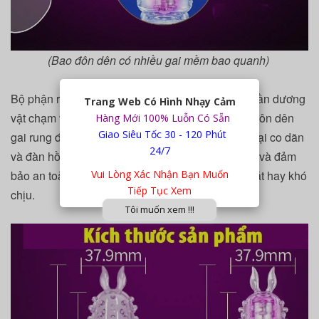
(Bao đôn dên có nhiều gai mềm bao quanh)
Bộ phận rung của bao đôn không có nút ấn, chỉ cần dương
Trang Web Có Hình Nhạy Cảm
vật chạm vào là nó sẽ tự động rung. Bao cao su đôn dên
Hàng Mới 100% Luỗn Có Sẵn
Giao Siêu Tốc 30 - 120 Phút
gai rung đầu được làm từ chất liệu silicon mềm mại co dãn
24/7
và đàn hồi tốt, phù hợp với mọi kích cỡ dương vật và đảm
Vui Lòng Xác Nhận Bạn Muốn
bảo an toàn cho người sử dụng, không gây đau rát hay khó
Tiếp Tục Xem
chịu.
Tôi muốn xem !!!