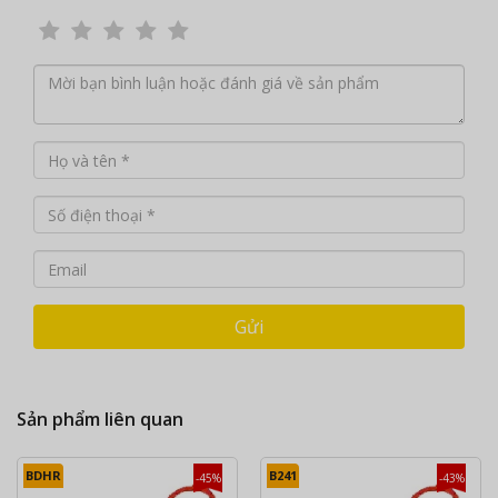
Gửi
Sản phẩm liên quan
BDHR
B241
-45%
-43%