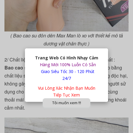
( Bao cao su đôn dên Max Man lò xo với thiết kế mô tả
dương vật chân thực )
Trang Web Có Hình Nhạy Cảm
2/ Chất liệu cao cấp mang đến trải nghiệm bậc nhất :
Hàng Mới 100% Luỗn Có Sẵn
Bao cao su đôn dên
Max Man lò xo
được cấu tạo bằng
Giao Siêu Tốc 30 - 120 Phút
chất liệu silicon cao cấp đạt tiêu chuẩn y tế, không độc hại,
24/7
không gây kích ứng cho vùng dan nhạy cảm của người sử
Vui Lòng Xác Nhận Bạn Muốn
dụng cho bạn và người tình có được cảm giác vô cùng
Tiếp Tục Xem
thoải mái và dễ chịu từ đó mang đến cho ban những khoái
Tôi muốn xem !!!
cảm nhất.