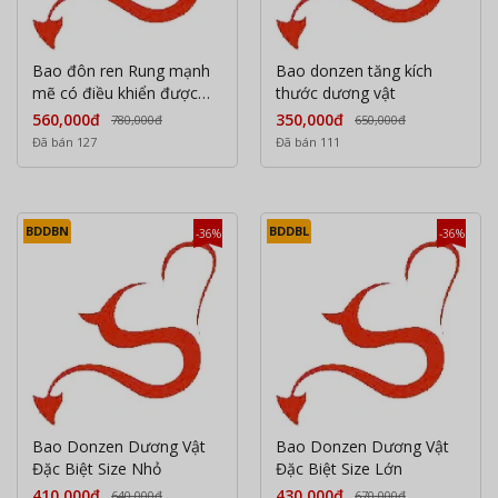
Bao đôn ren Rung mạnh
Bao donzen tăng kích
mẽ có điều khiển được
thước dương vật
qua aap
560,000đ
350,000đ
780,000đ
650,000đ
Đã bán 127
Đã bán 111
BDDBN
BDDBL
-36%
-36%
Bao Donzen Dương Vật
Bao Donzen Dương Vật
Đặc Biệt Size Nhỏ
Đặc Biệt Size Lớn
410,000đ
430,000đ
640,000đ
670,000đ