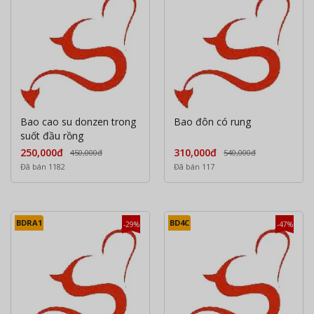
Bao cao su donzen trong
Bao đôn có rung
suốt đầu rồng
250,000đ
310,000đ
450,000đ
540,000đ
Đã bán 1182
Đã bán 117
BDRA1
BD4C
-29%
-47%