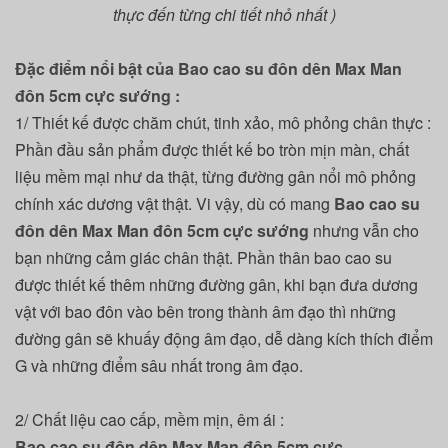
thực đến từng chi tiết nhỏ nhất )
Đặc điểm nổi bật của
Bao cao su đôn dên Max Man
đôn 5cm cực sướng
:
1
/ Thiết kế được chăm chút, tinh xảo, mô phỏng chân thực :
Phần đầu
sản phẩm
được thiết kế bo tròn mịn màn, chất
liệu mềm mại như da thật, từng đường gân nổi mô phỏng
chính xác dương vật thật. Vi vậy, dù có mang
Bao cao su
đôn dên Max Man đôn 5cm cực sướng
nhưng vẫn cho
bạn những cảm giác chân thật. Phần thân bao cao su
được
thiết kế
thêm những đường gân, khi bạn đưa dương
vật với bao đôn vào bên trong thành âm đạo thì những
đường gân sẽ khuấy động âm đạo, dễ dàng kích thích điểm
G và những điểm sâu nhất trong âm đạo.
2
/ Chất liệu cao cấp, mềm mịn, êm ái :
Bao cao su đôn dên Max Man đôn 5cm cực