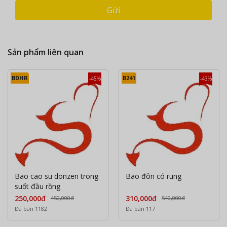
Gửi
Sản phẩm liên quan
BDHR
B241
-45%
-43%
Bao cao su donzen trong
Bao đôn có rung
suốt đầu rồng
250,000đ
310,000đ
450,000đ
540,000đ
Đã bán 1182
Đã bán 117