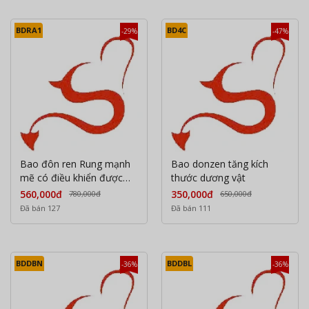
BDRA1
BD4C
-29%
-47%
Bao đôn ren Rung mạnh
Bao donzen tăng kích
mẽ có điều khiển được
thước dương vật
qua aap
560,000đ
350,000đ
780,000đ
650,000đ
Đã bán 127
Đã bán 111
BDDBN
BDDBL
-36%
-36%