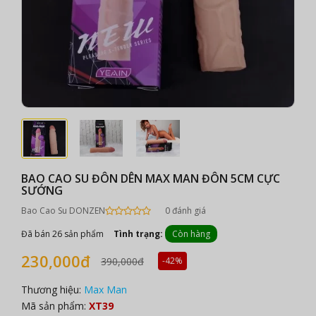
BAO CAO SU ĐÔN DÊN MAX MAN ĐÔN 5CM CỰC
SƯỚNG
Bao Cao Su DONZEN
0 đánh giá
Đã bán 26 sản phẩm
Tình trạng:
Còn hàng
230,000đ
390,000đ
-42%
Thương hiệu:
Max Man
Mã sản phẩm:
XT39