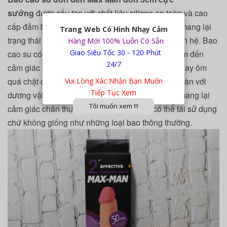
sướng
được cấu tạo với chất liệu silicon an toàn và cao
cấp đảm bảo độ mềm mịn, đàn hồi hoàn hảo để mang lại
Trang Web Có Hình Nhạy Cảm
trạng thái cảm xúc đạt cực đỉnh khi tiến hành quan hệ.
Bao
Hàng Mới 100% Luỗn Có Sẵn
Giao Siêu Tốc 30 - 120 Phút
cao su có thể co giãn theo dương vật của bạn đem đến
24/7
cảm giác thoải mái khi mang mà không bị gò bó hay ôm
quá chặt cậu bé. Chất liệu silicon hoàn toàn an toàn với
Vui Lòng Xác Nhận Bạn Muốn
Tiếp Tục Xem
dương vật thật hay khi tiếp xúc với cô bé và còn mang lại
Tôi muốn xem !!!
cảm giác chân thực. Đặc biệt, sản phẩm có thể tái sử dụng
chứ không giống như những loại bao thông thường.