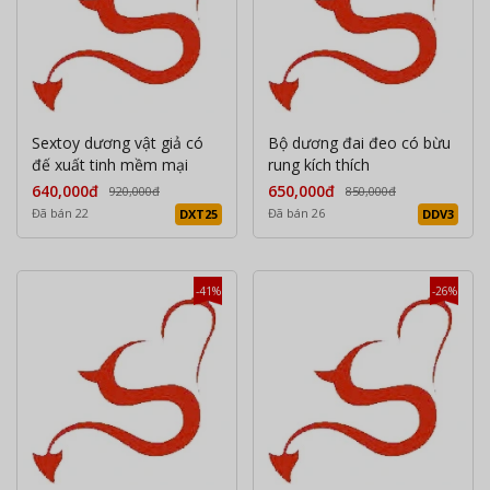
Sextoy dương vật giả có
Bộ dương đai đeo có bừu
đế xuất tinh mềm mại
rung kích thích
640,000đ
650,000đ
920,000đ
850,000đ
Đã bán 22
Đã bán 26
DXT25
DDV3
-41%
-26%