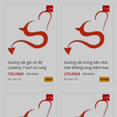
-22%
-31%
Dương vật giả có đế
Dương vật trong siêu nhỏ
Lovetoy 7 inch có rung
mini không rung mềm mại
750,000đ
270,000đ
950,000đ
390,000đ
Đã bán 45
Đã bán 45
LRE7
DTN4
-31%
-24%