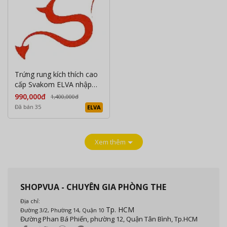
Trứng rung kích thích cao
cấp Svakom ELVA nhập
khẩu USA
990,000đ
1,400,000đ
Đã bán 35
ELVA
Xem thêm
SHOPVUA - CHUYÊN GIA PHÒNG THE
Địa chỉ:
Tp. HCM
Đường 3/2, Phường 14, Quận 10
Đường Phan Bá Phiến, phường 12, Quận Tân Bình, Tp.HCM