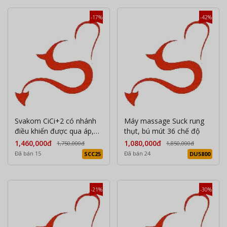
-17%
-42%
Svakom CiCi+2 có nhánh
Máy massage Suck rung
điều khiển được qua áp,
thụt, bú mút 36 chế độ
phát nhiệt
1,460,000đ
1,080,000đ
1,750,000đ
1,850,000đ
Đã bán 15
Đã bán 24
SCC25
DU5800
-21%
-30%