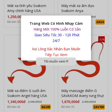
Mát xa tình yêu Svakom
Máy mát xa âm đạo
Amy chính hãng USA
Svakom Anya
1,250,000đ
1,260,000đ
1,690,000đ
1,430,000đ
Đã bán 32
Đã bán 40
AMY2
AN24
Trang Web Có Hình Nhạy Cảm
Hàng Mới 100% Luỗn Có Sẵn
Giao Siêu Tốc 30 - 120 Phút
-48%
-32%
24/7
Vui Lòng Xác Nhận Bạn Muốn
Tiếp Tục Xem
Tôi muốn xem !!!
Mát xa điểm G sưởi ấm
Máy massage điểm G
Svakom Angel hàng USA
SAVAKOM Avery rung thụt
1,340,000đ
1,670,000đ
2,540,000đ
2,450,000đ
Đã bán 62
Đã bán 35
KA249
SAV700