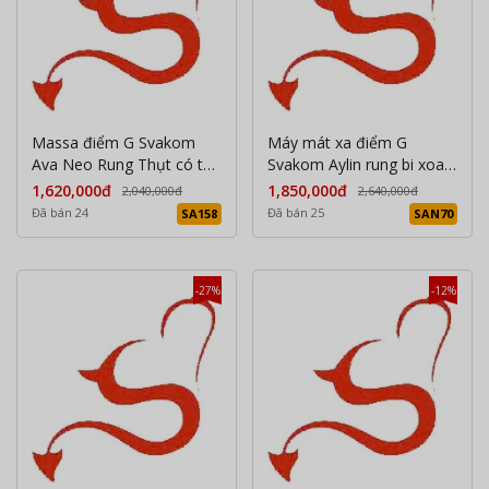
Massa điểm G Svakom
Máy mát xa điểm G
Ava Neo Rung Thụt có thể
Svakom Aylin rung bi xoay
kết nối qua app
chuẩn USA
1,620,000đ
1,850,000đ
2,040,000đ
2,640,000đ
Đã bán 24
Đã bán 25
SA158
SAN70
-27%
-12%